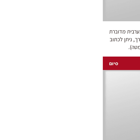
בערבית מדוברת
ך, ניתן לכתוב
טה).