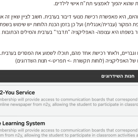
 שהוא יהפוך לאמצעי תת"ח אישי לילדים.
מחתנו, לפני מספר חודשים, התעדכנה אפליקציית TouchChat והיום, היא מאפשרת רכישת מנועי דיבור בערבית. חשוב לציי
ת המקור (עברית/אנגלית) ועל כן בזמן הכנת הלוחות יש שימוש בשפת
 בשפתו היא עצומה- האפליקציה "תדבר" בערבית והמילים הכתובות ב
ם וגבריים, ולאחר רכישת אחד מהם, תוכלו לשמוע את המסרים בערבית.
 של האפליקציה (לוחות תקשורת -> תפריט-> חנות השדרוגים)