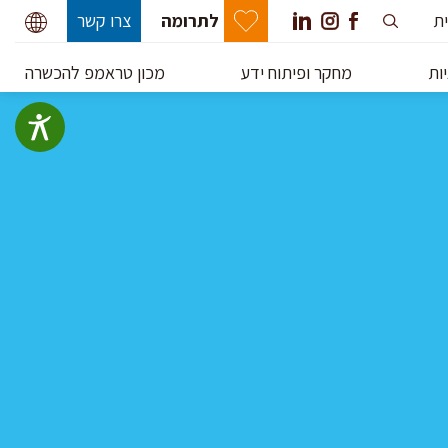
ית
לתרומה
צרו קשר
ות
מחקר ופיתוח ידע
מכון טראמפ להכשרה