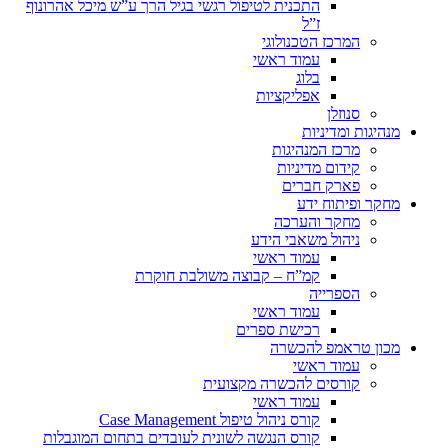
התכנית לטיפול רגשי בגיל הרך ע”ש מיכל אהרונוף
ז”ל
המרכז הטכנולוגי
עמוד ראשי
בלוג
אפליקציות
סנוזלן
מנהיגות ומדיניות
מרכז המנהיגות
קידום מדיניות
פארק חברים
מחקר ופיתוח ידע
מחקר והערכה
ניהול משאבי הידע
עמוד ראשי
קמ”ח – קבוצה משולבת חוקרת
הספרייה
עמוד ראשי
רכישת ספרים
מכון טראמפ להכשרה
עמוד ראשי
קורסים להכשרה מקצועית
עמוד ראשי
קורס ניהול טיפול Case Management
קורס הנגשה לשונית לעובדים בתחום המוגבלות