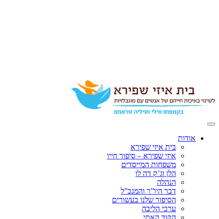
אודות
בית איזי שפירא
איזי שפירא – סיפור חייו
משפחות המייסדים
הלן וג’ק דה לו
הנהלה
דבר היו”ר והמנכ”ל
הסיפור שלנו בעשורים
ערכי הליבה
הקוד האתי