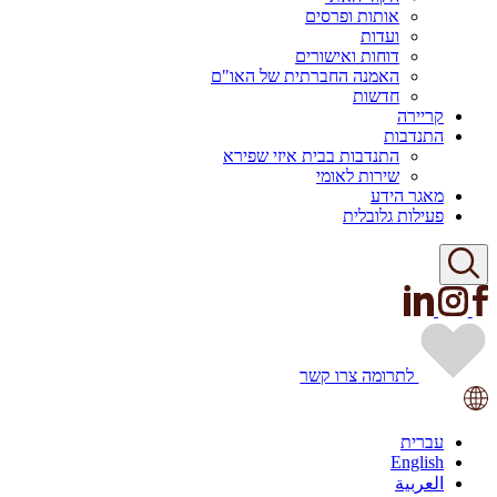
אותות ופרסים
ועדות
דוחות ואישורים
האמנה החברתית של האו"ם
חדשות
קריירה
התנדבות
התנדבות בבית איזי שפירא
שירות לאומי
מאגר הידע
פעילות גלובלית
לתרומה
צרו קשר
עברית
English
العربية