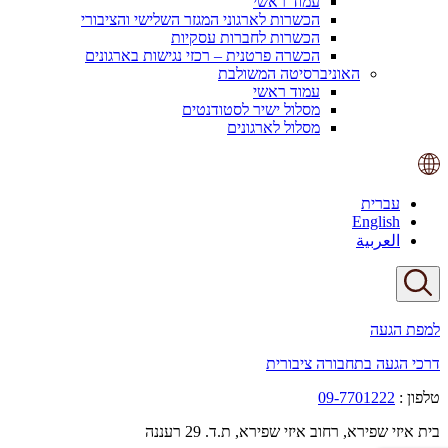
עמוד ראשי
הכשרות לארגוני המגזר השלישי והציבורי
הכשרות לחברות עסקיות
הכשרה פרטנית – רכזי נגישות בארגונים
האוניברסיטה המשולבת
עמוד ראשי
מסלול ישיר לסטודנטים
מסלול לארגונים
עברית
English
العربية
למפת הגעה
דרכי הגעה בתחבורה ציבורית
טלפון :
09-7701222
בית איזי שפירא, רחוב איזי שפירא, ת.ד. 29 רעננה