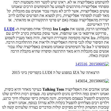
להשתמש באפליקציה או לא. ראינו שיש לקשר הזה משמעות רבה
ומפתחי אפליקציות מתרגשים לשמוע על השימושים הרבים שאנחנו
עושים באפליקציות, אשר לרוב לא נועדו עבור אנשים עם מוגבלות. קל
מאד לפנות למפתחי אפליקציות, ניתן למצוא את הפרטים שלהם לרוב
ישירות מהאפליקציה עצמה (אם יש פרטי התקשורת) או מהאתר, או
דרך האייטיונס.
לשמחתנו הרבה, פגשנו את
Iza Login
במהלך אחת מפגישות ה-
LUDI
, פרויקט אירופאי בו אנו שותפות, אשר עוסק במשחק בקרב ילדים עם
מוגבלות. Iza אישה מקסימה ומעוררת השראה, והיה מאד מעניין לשמוע
את הסיפור שלה לגבי פיתוח האפליקציה ולראות את ההתלהבות הרבה.
כשסיפרנו ל Iza על השימושים שאנחנו מוצאים באפליקציה שלה עבור
אנשים עם מוגבלות היא מאד התרגשה וסיפרה שהיא מקבלת הרבה
תגובות כאלה.
הרצאתה של IZA במפגש של ה LUDI בקפריסין ביוני 2015
אנחנו אוהבים את האפליקציה
Talking Tom
בעיקר מאחר והיא כיפית,
ואנחנו רואים כמה הילדים נהנים להשתמש בה. פעמים רבות הילדים שלנו
מתקשים להפעיל בעצמם משחקים, והנה משחק כייפי שמעלה חיוך ברגע,
וילדים רבים מצליחים להפעיל בקלות וללא עזרה! בנוסף, אנחנו רואים
שבזכות המשחק הילדים מפיקים קולות ומדברים בצורה שלעתים קשה לנו