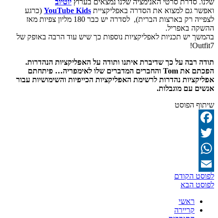
שלנו. סדרת סרטי האנימציה שלנו נמצאים בערוץ
יוטיוב
ואפשר גם למצוא את הסדרה באפליקציית
YouTube Kids
(כרגע
לצפייה רק בארצות הברית), לסדרה יש כבר 180 מליון צפיות מאז
ההשקה באפריל.
בהמשך יש תכניות לאפליקציות נוספות כך שיש עוד הרבה באופק של
Outfit7!
תודה רבה על כך שדיברת איתנו ותודה על האפליקציות הנהדרות.
הפכתם את
Tom
והחברים המדברים שלו לאימפריה… פיתחתם
אפליקציות נהדרות לרשימת האפליקציות הכייפיות והשימושיות עבור
אנשים עם מוגבלות.
שיתוף הפוסט
Facebook
Twitter
WhatsApp
ניווט
לפוסט הקודם
Email
לפוסט הבא
ראשי
קריירה