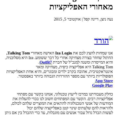
מאחורי האפליקציות
נעה ניצן, דיינה קפל | אוקטובר 5, 2015
אנו שמחות להציג לכם את
Iza Login
האישה מאחורי
Talking Tom,
החתול שחוזר בצורה מצחיקה אחרי כל דבר ששומע. Iza היא מסלובניה,
והיא המייסדת ומשנה למנכ"ל של חברת
Outfit7
.
Talking Tom היא אפליקציה כיפית, מצחיקה ומאד
אינטראקטיבית, אהובה בקרב ילדים ומבוגרים, והיא אחת האפליקציות
הפופולריות ביותר עם מספר ההורדות הגבוהה ביותר באפסטור.
App Store
Google Play
כחלק מעבודתנו במרכז לייעוץ טכנולוגי, אנחנו בקשר עם מפתחי
אפליקציות רבים. הקשר עם המפתחים חשוב לנו בכדי להעלות את
המודעות של אנשי הטכנולוגיה להתאים את המוצרים שלהם לכולם,
ולהראות להם שלעתים שינוי קטן באפליקציה שלהם יכול
לעשות הבדל גדול עבור אנשים עם מוגבלות, עד כדי ההבדל בין אם ניתן