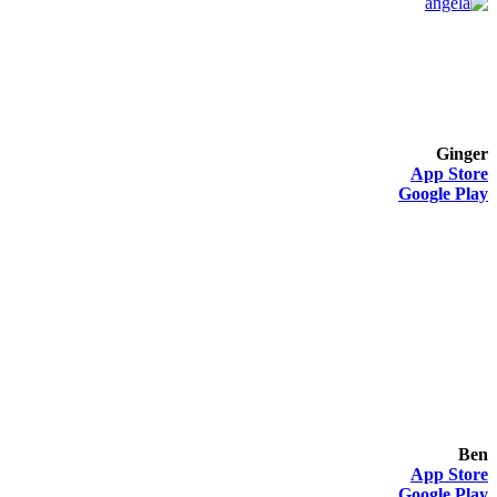
Ginger
App Store
Google Play
Ben
App Store
Google Play