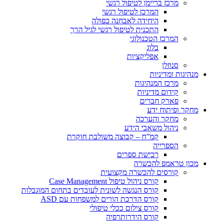
מרכז בריימן לטיפול רגשי
המרכז לטיפול רגשי
היחידה לאבחנה כפולה
התכנית לטיפול רגשי לגיל הרך
המרכז הטכנולוגי
בלוג
אפליקציות
סנוזלן
מנהיגות ומדיניות
מרכז המנהיגות
קידום מדיניות
פארק חברים
מחקר ופיתוח ידע
מחקר והערכה
ניהול משאבי הידע
קמ”ח – קבוצה משולבת חוקרת
הספרייה
רכישת ספרים
מכון טראמפ להכשרה
קורסים להכשרה מקצועית
קורס ניהול טיפול Case Management
קורס הנגשה לשונית לעובדים בתחום המוגבלות
קורס הדרכת הורים למשפחות עם ASD
קורס צילום ככלי טיפולי
קורס הידרותרפיה