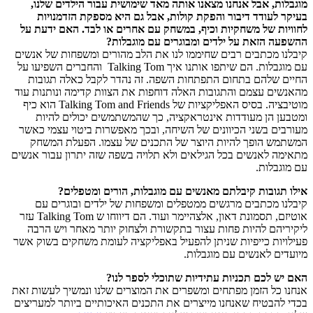
מוגבלות, אבל אנחנו מצאנו אותה מאד שימושית עבור הילדים שלנו,
בעיקר לעודד דיבור והפקת קולות, אבל גם היא מספקת הזדמנויות
לחוויות של משחקיות וכיף, במשחק עם אחרים או לבד. האם ידעת על
ההשפעה הזאת על ילדים ומבוגרים עם מוגבלות?
קיבלנו מכתבים רבים שחיממו לנו את הלב מהורים ומשפחות של אנשים
עם מוגבלות. הם שיתפו אותנו איך Talking Tom והחברים השפיעו על
החיים שלהם בתחום התפתחות השפה. זה נהדר לקבל כאלה תגובות
מהאנשים עצמם והתגובות האלה דוחפות את הצוות קדימה ונותנות עוד
מוטיבציה. בסיס האפליקציות של Talking Tom and Friends הוא כיף
ומטבען הן מעודדות אינטראקציה, כך שהמשתמשים יכולים להיות
מעורבים בשני הכיוונים של השיחה, ובכך מאפשרות ביטוי עצמי כאשר
המשתמש הופך להיות היוצר של התכנים של עצמו. הפעלת המשחק
מתאימה לאנשים בכל הגילאים ולא תלויה בשפה שזה יתרון עבור אנשים
עם מוגבלות.
אילו תגובות קיבלתם מאנשים עם מוגבלות, הורים ומטפלים?
קיבלנו מכתבים מרגשים ממטפלים ומשפחות של ילדים ובוגרים עם
אוטיזם, תסמונת דאון, אלצהיימר ועוד. הם דיווחו ש Talking Tom עזר
ליקיריהם להיות פחות עצור בתקשורת ולצחוק יותר מאחר ויש הרבה
פעילויות כייפיות שניתן להפעיל באפליקציה לעומת משחקים בשוק אשר
מיועדים לאנשים עם מוגבלות.
האם יש לכם תכניות עתידיות שתוכלי לספר לנו?
אנחנו כל הזמן מפתחים ומשפרים את המוצרים שלנו ונמשיך לעשות זאת
בכדי להבטיח שאנחנו מייצרים את התכנים האיכותיים ביותר למעריצים