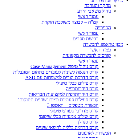
מחקר והערכה
ניהול משאבי הידע
עמוד ראשי
קמ”ח – קבוצה משולבת חוקרת
הספרייה
עמוד ראשי
רכישת ספרים
מכון טראמפ להכשרה
עמוד ראשי
קורסים להכשרה מקצועית
עמוד ראשי
קורס ניהול טיפול Case Management
קורס הנגשה לשונית לעובדים בתחום המוגבלות
קורס הדרכת הורים למשפחות עם ASD
קורס צילום ככלי טיפולי
קורס הידרותרפיה
קורס הידרותרפיה למקצועות הבריאות
קורס פעילות פעוטות במים ‘שחיית תינוקות’
הכשרת מטפלים – וואטסו 3
קורס מדריכי ספורט טיפולי
קורס שילוב אמנויות ככלי שיקומי
קורס סנוזלן
קורס הרדמה כללית לרופאי שיניים
הכשרות לארגונים