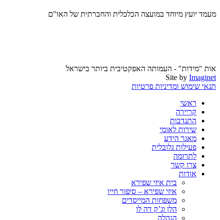
מעמד יועץ מיוחד במועצה הכלכלית והחברתית של האו"ם
אות "מידות" - העמותה האפקטיבית ביותר בישראל
Site by
Imaginet
תנאי שימוש ומדיניות פרטיות
ראשי
קריירה
התנדבות
שירות לאומי
מאגר הידע
פעילות גלובלית
לתרומה
צרו קשר
אודות
בית איזי שפירא
איזי שפירא – סיפור חייו
משפחות המייסדים
הלן וג’ק דה לו
הנהלה