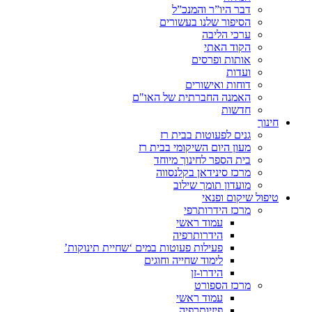
דבר היו”ר והמנכ”ל
הסיפור שלנו בעשורים
ערכי הליבה
הקוד האתי
אותות ופרסים
ועדות
דוחות ואישורים
האמנה החברתית של האו"ם
חדשות
חינוך
גנים לפעוטות בבית רז
מעון היום השיקומי בבית רז
בית הספר לחינוך מיוחד
מרכז סינידאן בקלנסווה
מועדון תומך שילוב
טיפול שיקום ופנאי
מרכז הידרותרפי
עמוד ראשי
הידרותרפיה
פעילות פעוטות במים ‘שחיית תינוקות’
לימוד שחייה וחוגים
הידרו-זן
מרכז הספורט
עמוד ראשי
פיזיותרפיה