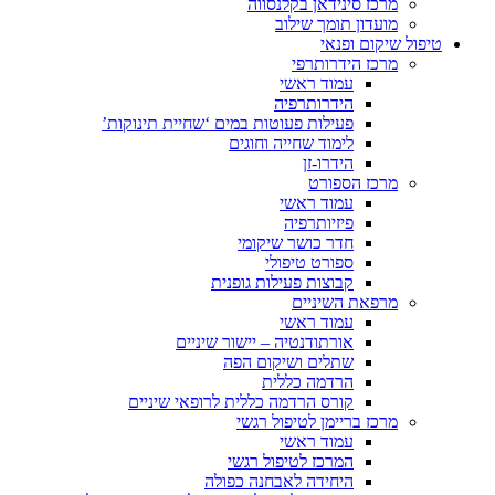
מרכז סינידאן בקלנסווה
מועדון תומך שילוב
טיפול שיקום ופנאי
מרכז הידרותרפי
עמוד ראשי
הידרותרפיה
פעילות פעוטות במים ‘שחיית תינוקות’
לימוד שחייה וחוגים
הידרו-זן
מרכז הספורט
עמוד ראשי
פיזיותרפיה
חדר כושר שיקומי
ספורט טיפולי
קבוצות פעילות גופנית
מרפאת השיניים
עמוד ראשי
אורתודנטיה – יישור שיניים
שתלים ושיקום הפה
הרדמה כללית
קורס הרדמה כללית לרופאי שיניים
מרכז בריימן לטיפול רגשי
עמוד ראשי
המרכז לטיפול רגשי
היחידה לאבחנה כפולה