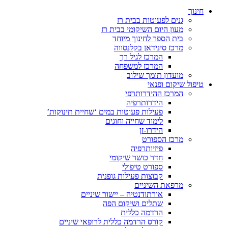
חינוך
גנים לפעוטות בבית רז
מעון היום השיקומי בבית רז
בית הספר לחינוך מיוחד
מרכז סינידאן בקלנסווה
המרכז לגיל רך
המרכז למשפחה
מועדון תומך שילוב
טיפול שיקום ופנאי
המרכז ההידרותרפי
הידרותרפיה
פעילות פעוטות במים ‘שחיית תינוקות’
לימוד שחייה וחוגים
הידרו-זן
מרכז הספורט
פיזיותרפיה
חדר כושר שיקומי
ספורט טיפולי
קבוצות פעילות גופנית
מרפאת השיניים
אורתודנטיה – יישור שיניים
שתלים ושיקום הפה
הרדמה כללית
קורס הרדמה כללית לרופאי שיניים