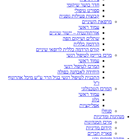
חדר כושר שיקומי
ספורט טיפולי
קבוצות פעילות גופנית
מרפאת השיניים
עמוד ראשי
אורתודנטיה – יישור שיניים
שתלים ושיקום הפה
הרדמה כללית
קורס הרדמה כללית לרופאי שיניים
מרכז בריימן לטיפול רגשי
עמוד ראשי
המרכז לטיפול רגשי
היחידה לאבחנה כפולה
התכנית לטיפול רגשי בגיל הרך ע”ש מיכל אהרונוף
ז”ל
המרכז הטכנולוגי
עמוד ראשי
בלוג
אפליקציות
סנוזלן
מנהיגות ומדיניות
מרכז המנהיגות
קידום מדיניות
פארק חברים
מחקר ופיתוח ידע