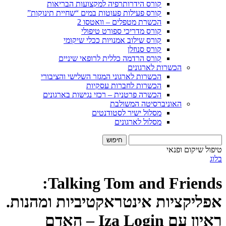
קורס הידרותרפיה למקצועות הבריאות
קורס פעילות פעוטות במים “שחיית תינוקות”
הכשרת מטפלים – וואטסו 2
קורס מדריכי ספורט טיפולי
קורס שילוב אמנויות ככלי שיקומי
קורס סנוזלן
קורס הרדמה כללית לרופאי שיניים
הכשרות לארגונים
הכשרות לארגוני המגזר השלישי והציבורי
הכשרות לחברות עסקיות
הכשרה פרטנית – רכזי נגישות בארגונים
האוניברסיטה המשולבת
מסלול ישיר לסטודנטים
מסלול לארגונים
חיפוש:
טיפול שיקום ופנאי
בלוג
Talking Tom and Friends:
אפליקציות אינטראקטיביות ומהנות.
ראיון עם Iza Login – האדם