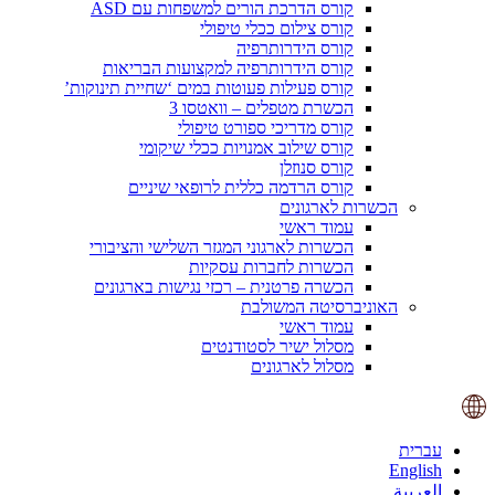
קורס הדרכת הורים למשפחות עם ASD
קורס צילום ככלי טיפולי
קורס הידרותרפיה
קורס הידרותרפיה למקצועות הבריאות
קורס פעילות פעוטות במים ‘שחיית תינוקות’
הכשרת מטפלים – וואטסו 3
קורס מדריכי ספורט טיפולי
קורס שילוב אמנויות ככלי שיקומי
קורס סנוזלן
קורס הרדמה כללית לרופאי שיניים
הכשרות לארגונים
עמוד ראשי
הכשרות לארגוני המגזר השלישי והציבורי
הכשרות לחברות עסקיות
הכשרה פרטנית – רכזי נגישות בארגונים
האוניברסיטה המשולבת
עמוד ראשי
מסלול ישיר לסטודנטים
מסלול לארגונים
עברית
English
العربية