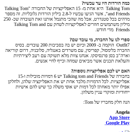
כמה הורדות היו עד עכשיו?
Talking Tom היא אחת מ- 15 האפליקציות של החבורה "Talking Tom
and Friends", אשר הגיעו עכשיו ל-2.8 ביליון הורדות גלובליות. זה מספר
מדהים בכל סטנדרט, אבל מה שהכי מתגמל אותנו זאת העובדה שכ- 250
מיליון משתמשים חוזרים לאפליקציות לשחק עם Talking Tom and
Friends מדי חודש.
ספרי לנו על החברה, מי עובד שם?
Outfit7 הוקמה ב- 2009 וכיום יש בה בסביבות 200 עובדים. בסיס
החברה בלימסול, קפריסין, עם משרדים באנגליה, סלובניה, דרום קוריאה
וארה"ב בסן פרנסיסקו. אנחנו צוות מלא תשוקה עם רעב ליצירתיות
והעלאת תכנים אשר מביאים שמחה וכייף לחיי אנשים.
האם יש לכם אפליקציות נוספות?
בחבורה של Talking tom and Friends יש 6 דמויות מובילות ו-15
אפליקציות. לכל הדמויות מלבד אחת יש את האפליקציה שלהן, ולחלקן
אפילו יותר מאחת! לכל דמות יש אופי משלה כך שיש להם אישיות
ייחודיות ומוקדי עניין משלהן.
הנה חלק מחבריו של Tom:
Angela
App Store
Google Play