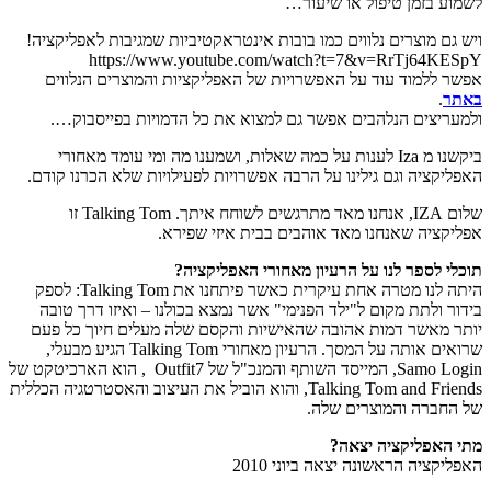
לשמוע בזמן טיפול או שיעור…
ויש גם מוצרים נלווים כמו בובות אינטראקטיביות שמגיבות לאפליקציה!
https://www.youtube.com/watch?t=7&v=RrTj64KESpY
אפשר ללמוד עוד על האפשרויות של האפליקציות והמוצרים הנלווים
באתר
.
ולמעריצים הנלהבים אפשר גם למצוא את כל הדמויות בפייסבוק….
ביקשנו מ Iza לענות על כמה שאלות, ושמענו מה ומי עומד מאחורי
האפליקציה וגם גילינו על הרבה אפשרויות לפעילויות שלא הכרנו קודם.
שלום IZA, אנחנו מאד מתרגשים לשוחח איתך. Talking Tom זו
אפליקציה שאנחנו מאד אוהבים בבית איזי שפירא.
תוכלי לספר לנו על הרעיון מאחורי האפליקציה?
היתה לנו מטרה אחת עיקרית כאשר פיתחנו את Talking Tom: לספק
בידור ולתת מקום ל"ילד הפנימי" אשר נמצא בכולנו – ואיזו דרך טובה
יותר מאשר דמות אהובה שהאישיות והקסם שלה מעלים חיוך כל פעם
שרואים אותה על המסך. הרעיון מאחורי Talking Tom הגיע מבעלי,
Samo Login, המייסד השותף והמנכ"ל של Outfit7 , הוא הארכיטקט של
Talking Tom and Friends, והוא הוביל את העיצוב והאסטרטגיה הכללית
של החברה והמוצרים שלה.
מתי האפליקציה יצאה?
האפליקציה הראשונה יצאה ביוני 2010