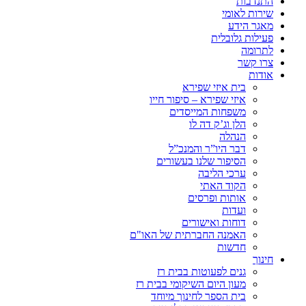
התנדבות
שירות לאומי
מאגר הידע
פעילות גלובלית
לתרומה
צרו קשר
אודות
בית איזי שפירא
איזי שפירא – סיפור חייו
משפחות המייסדים
הלן וג’ק דה לו
הנהלה
דבר היו”ר והמנכ”ל
הסיפור שלנו בעשורים
ערכי הליבה
הקוד האתי
אותות ופרסים
ועדות
דוחות ואישורים
האמנה החברתית של האו"ם
חדשות
חינוך
גנים לפעוטות בבית רז
מעון היום השיקומי בבית רז
בית הספר לחינוך מיוחד