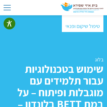
טיפול שיקום ופנאי
בלוג
שימוש בטכנולוגיות
עבור תלמידים עם
מוגבלות ופיתוח – על
במת BETT בלונדון –