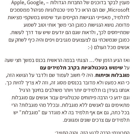
מענין לבקר בדוכנים של החברות הגדולות – Apple, Google,
Microsoft, שם הם הראו כל מיני טכנולוגיות מניהול ממסמכים
לתלמיד, מאפייני הנגישות הקיימים ועד שימוש במשקפי מציאות
מדומה. נושא הנגישות כמובן הכי משך אותי וטוב לשמוע
שמתייחסים לכך, ולראות שגם הם יודעים שיש עוד דרך לעשות.
כמובן שנמשכתי גם לצעצועים מגניבים ויפים והיה כיף לשחק עם
אנשים מכל העולם (-:
ואז הגיע הזמן שלי… הצגתי בבמה הראשית בכנס במשך חצי שעה
על
שימוש בטכנולוגיות בקרב תלמידים עם
מוגבלות ופיתוח
. היה לי חשוב לעמוד שם ולדבר על הנושא הזה,
כי הוא כמעט ולא מדובר בכנסים מסוג זה, וזה לא צריך להיות כך.
אנחנו בעידן בו תלמידים יותר ויותר משולבים בחינוך הרגיל
וגם ידוע כי הרבה פיתוחים טכנולוגיים עבור אנשים עם מוגבלות
מתאימים גם לאנשים ללא מוגבלות. ובכלל מהי מוגבלות? הרי
בכל כתה, גם אם אף תלמיד בה לא מוגדר עם "מוגבלות" יש
תלמידים עם צרכים שונים ומגוונים.
התכוננתי הרבה לרגע הזה, והנה התוצר: