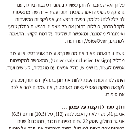
עליהן היא שמעבר להיותן עשויות בסטנדרט גבוה ביותר, עם
גרפיקה מקסימה ואטרקטיבית ותוכן עשיר – זה שהן מתאימות
לכולללללם! כלומר, בפעם הראשונה, אפליקציות המיועדות
לקהל הרחב, כוללות בתוכן את כל מאפייני הנגישות כחלק טבעי
ואינטגרלי מהמוצר, ומאפשרות שליטה על רמת הקושי, התאמה
למתגים, VoiceOver, ועוד ועוד.
גישה זו תואמת מאוד את מה שנקרא עיצוב אוניברסלי או עיצוב
מכליל (Universal/Inclusive Design), המאפשר למקסימום
אנשים לעשות בו שימוש, כולל אנשים עם מוגבלות, קשישים ועוד.
היתה לנו הזכות והעונג ללוות את רונן בתהליך הפיתוח, ועכשיו,
לקראת השקת האפליקציות באפסטור, אנו שמחים להביא לכם
את סיפורו.
רונן, ספר לנו קצת על עצמך…
אני בן 41, נשוי לאתי, ואבא לנגה (12), טל (10.5) ורותם (6.5).
אני גר בחולון, עוסק 22 שנים בפיתוח תכנה, מתוכם 8 שנים
בפיתוח אפליקציות למובייל. בשנה האחרונה אני עובד על פיתוח