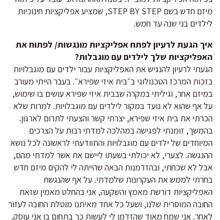
מיזם חדש בשם STEP BY STEP, שמציע אפליקציות חינוכיות
לילדים בני שנה עד חמש.
איך הגעת לרעיון לפתח אפליקציות מונגשות/ לפתוח את
האפליקציות שלך לילדים עם מוגבלות?
הגעתי לרעיון להנגיש את האפליקציות עבור ילדים עם מוגבלויות
בזכות המרכז הטכנולוגי ב״בית איזי שפירא״. בעבר הייתי מעורב
במיזם אחר, וגיליתי במקרה שבבית איזי שפירא עושים בו שימוש,
על אף שהוא לא נועד במקור לילדים עם מוגבלויות. למרות שלא
הכרתי את בית איזי שפירא, יצרתי קשר והצעתי לתרום לארגון.
בהמשך, זומנתי לפגישה במהלכה למדתי רבות על הצרכים
המיוחדים של ילדים עם מוגבלויות והתוודעתי לראשונה לכל נושא
ההנגשה. לצערי, לא יכולתי בשעתו ליישם את אשר למדתי מהם,
אבל לא שכחתי, ובהזדמנות הבאה שהייתה לי להקים מיזם חדש
בחרתי לממש את העקרונות שלמדתי. על אף שהנגשת
האפליקציות דורשת מאמץ והשקעה, אני בהחלט מאמין שזאת
החובה המוסרית שלנו, ושעל כל אחד מאיתנו מוטלת החובה לעזור
לאחר. אני שמח מאוד שהזדמן לי לעשות כך בתחום בו אני עוסק.