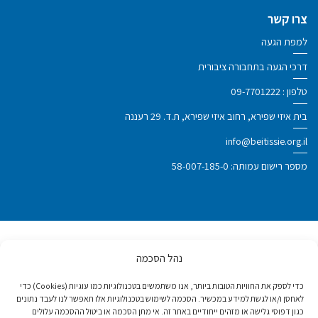
צרו קשר
למפת הגעה
דרכי הגעה בתחבורה ציבורית
טלפון :
09-7701222
בית איזי שפירא, רחוב איזי שפירא, ת.ד. 29 רעננה
info@beitissie.org.il
מספר רישום עמותה: 58-007-185-0
נהל הסכמה
פרס ישראל לנעמי סטוצ'ינר על מפעל חיים
ותרומה לחברה 2020
כדי לספק את החוויות הטובות ביותר, אנו משתמשים בטכנולוגיות כמו עוגיות (Cookies) כדי
לאחסן ו/או לגשת למידע במכשיר. הסכמה לשימוש בטכנולוגיות אלו תאפשר לנו לעבד נתונים
כגון דפוסי גלישה או מזהים ייחודיים באתר זה. אי מתן הסכמה או ביטול ההסכמה עלולים