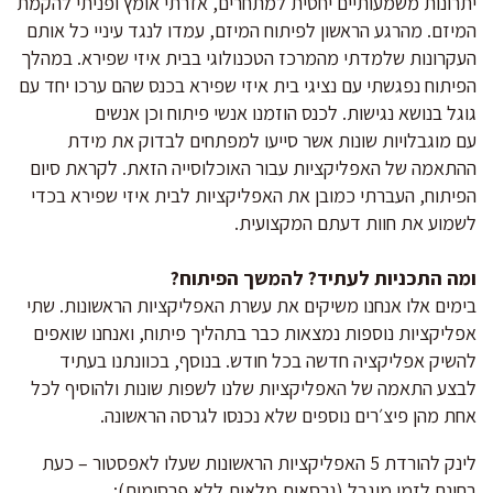
יתרונות משמעותיים יחסית למתחרים, אזרתי אומץ ופניתי להקמת
המיזם. מהרגע הראשון לפיתוח המיזם, עמדו לנגד עיניי כל אותם
העקרונות שלמדתי מהמרכז הטכנולוגי בבית איזי שפירא. במהלך
הפיתוח נפגשתי עם נציגי בית איזי שפירא בכנס שהם ערכו יחד עם
גוגל בנושא נגישות. לכנס הוזמנו אנשי פיתוח וכן אנשים
עם מוגבלויות שונות אשר סייעו למפתחים לבדוק את מידת
ההתאמה של האפליקציות עבור האוכלוסייה הזאת. לקראת סיום
הפיתוח, העברתי כמובן את האפליקציות לבית איזי שפירא בכדי
לשמוע את חוות דעתם המקצועית.
ומה התכניות לעתיד? להמשך הפיתוח?
בימים אלו אנחנו משיקים את עשרת האפליקציות הראשונות. שתי
אפליקציות נוספות נמצאות כבר בתהליך פיתוח, ואנחנו שואפים
להשיק אפליקציה חדשה בכל חודש. בנוסף, בכוונתנו בעתיד
לבצע התאמה של האפליקציות שלנו לשפות שונות ולהוסיף לכל
אחת מהן פיצ׳רים נוספים שלא נכנסו לגרסה הראשונה.
לינק להורדת 5 האפליקציות הראשונות שעלו לאפסטור – כעת
בחינם לזמן מוגבל (גרסאות מלאות ללא פרסומות):