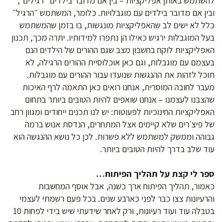
להשתמש באותן אפליקציות – בין אם מדובר בילדים "רגילים",
ובין אם מדובר בילדים עם מוגבלויות. כלומר, המשתמש ״הרגיל״
כלל לא ישים לב שהאפליקציות מונגשות, בו בזמן שהמשתמש
בעל המוגבלות ירגיש כאילו הן נתפרו למידותיו. יתרה מכך, תכנון
האפליקציות לוקח בחשבון מצב שגם ההורים של הילדים הנם
בעצמם עם מוגבלות, וגם כאן אוכלוסיית ההורים הרגילה, לא
תוכל לזהות את ההנגשות שנועדו עבור ההורים עם מוגבלות.
מעבר לחובה המוסרית, אנחנו רואים כאן התאמה לרף האיכות
שהצבנו לעצמנו – אנחנו שואפים להיות הטובים ביותר בתחום
האפליקציות החינוכיות לפעוטות: יש לנו תכנים ייחודים ומגוון רחב
של פיצ׳רים שלא קיימים אצל המתחרים, הנדסת אנוש ברמה
גבוהה וממשק למשתמש ללא פשרות. לכן כל נושא ההנגשה הוא
עוד שלב בדרך להיות הטובים ביותר.
ספר לי קצת על תהליך הפיתוח…
כאמור, תהליך הפיתוח ארך כשנה, אבל אוסף המחשבות
והרעיונות צצו כבר לפני כארבע שנים. בכל פעם רשמתי לעצמי
בטבלה עוד ועוד רעיונות, ורק לאחר שידעתי שיש בידי לפחות 10