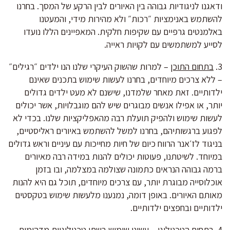
ודאגנו לניגודיות גבוהה בין האיורים לבין הרקע של המסך. בחרנו
להשתמש באנימציות ״רכות״ ולא מהירות מידי, והמעטנו
באלמנטים גרפיים עם שקיפות חלקית. המאפיינים הללו נועדו
לסייע למשתמשים עם לקויות ראייה.
3.
בתחום התוכן
– למרות שהשוק העיקרי שלנו הנו ילדים ״רגילים״
– ללא צרכים מיוחדים, בחרנו לעשות שימוש בתכנים שאינם
ילדותיים. זאת מאחר שלמדנו, שישנם לא מעט ילדים גדולים
יותר, או אפילו אנשים מבוגרים שיש להם מוגבלויות, אשר יכולים
לעשות שימוש ולהפיק תועלת רבה מהאפליקציות שלנו. בכדי לא
לפגוע ברגשותיהם, בחרנו למשל להשתמש באיורים ראליסטיים,
בניגוד לז׳אנר הרווח כיום של חיות מחייכות עם עיניים וראש גדולים
במיוחד. לשיטתנו, פעוטות יכולים להנות במידה רבה מאיורים
ברמה גבוהה הנראים כתמונה שצולמה במצלמה, ובו בזמן
אוכלוסייה מבוגרת יותר, עם צרכים מיוחדים, תוכל גם היא להנות
מאותם האיורים. באופן דומה, נמנענו מלעשות שימוש בטקסטים
ילדותיים ובחפצים ילדותיים.
4.
בתחום הטכנולוגי
– עשינו שימוש בשתי טכנולוגיות מדהימות