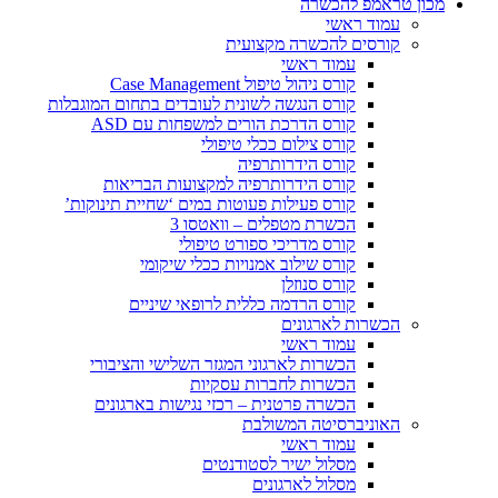
מכון טראמפ להכשרה
עמוד ראשי
קורסים להכשרה מקצועית
עמוד ראשי
קורס ניהול טיפול Case Management
קורס הנגשה לשונית לעובדים בתחום המוגבלות
קורס הדרכת הורים למשפחות עם ASD
קורס צילום ככלי טיפולי
קורס הידרותרפיה
קורס הידרותרפיה למקצועות הבריאות
קורס פעילות פעוטות במים ‘שחיית תינוקות’
הכשרת מטפלים – וואטסו 3
קורס מדריכי ספורט טיפולי
קורס שילוב אמנויות ככלי שיקומי
קורס סנוזלן
קורס הרדמה כללית לרופאי שיניים
הכשרות לארגונים
עמוד ראשי
הכשרות לארגוני המגזר השלישי והציבורי
הכשרות לחברות עסקיות
הכשרה פרטנית – רכזי נגישות בארגונים
האוניברסיטה המשולבת
עמוד ראשי
מסלול ישיר לסטודנטים
מסלול לארגונים