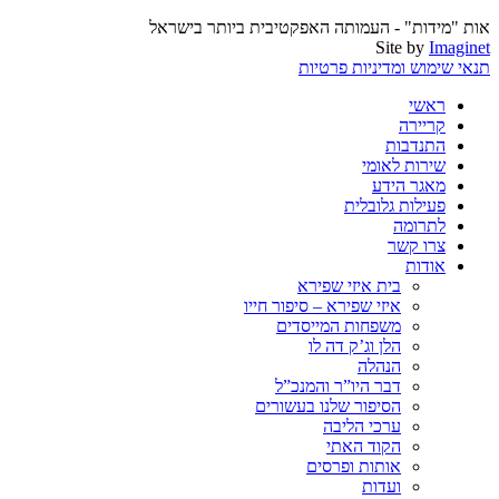
אות "מידות" - העמותה האפקטיבית ביותר בישראל
Site by
Imaginet
תנאי שימוש ומדיניות פרטיות
ראשי
קריירה
התנדבות
שירות לאומי
מאגר הידע
פעילות גלובלית
לתרומה
צרו קשר
אודות
בית איזי שפירא
איזי שפירא – סיפור חייו
משפחות המייסדים
הלן וג’ק דה לו
הנהלה
דבר היו”ר והמנכ”ל
הסיפור שלנו בעשורים
ערכי הליבה
הקוד האתי
אותות ופרסים
ועדות