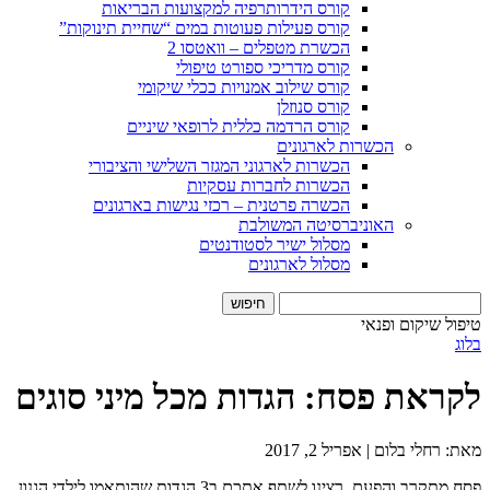
קורס הידרותרפיה למקצועות הבריאות
קורס פעילות פעוטות במים “שחיית תינוקות”
הכשרת מטפלים – וואטסו 2
קורס מדריכי ספורט טיפולי
קורס שילוב אמנויות ככלי שיקומי
קורס סנוזלן
קורס הרדמה כללית לרופאי שיניים
הכשרות לארגונים
הכשרות לארגוני המגזר השלישי והציבורי
הכשרות לחברות עסקיות
הכשרה פרטנית – רכזי נגישות בארגונים
האוניברסיטה המשולבת
מסלול ישיר לסטודנטים
מסלול לארגונים
חיפוש:
טיפול שיקום ופנאי
בלוג
לקראת פסח: הגדות מכל מיני סוגים
מאת: רחלי בלום | אפריל 2, 2017
פסח מתקרב והפעם, רצינו לשתף אתכם ב3 הגדות שהותאמו לילדי הגנון,