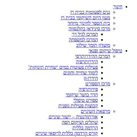
חינוך
גנים לפעוטות בבית רז
מעון היום השיקומי בבית רז
בית הספר לחינוך מיוחד
מרכז סינידאן בקלנסווה
המרכז לגיל רך
המרכז למשפחה
מועדון תומך שילוב
טיפול שיקום ופנאי
המרכז ההידרותרפי
הידרותרפיה
פעילות פעוטות במים ‘שחיית תינוקות’
לימוד שחייה וחוגים
הידרו-זן
מרכז הספורט
פיזיותרפיה
חדר כושר שיקומי
ספורט טיפולי
קבוצות פעילות גופנית
מרפאת השיניים
אורתודנטיה – יישור שיניים
שתלים ושיקום הפה
הרדמה כללית
קורס הרדמה כללית לרופאי שיניים