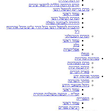
הרדמה כללית
קורס הרדמה כללית לרופאי שיניים
מרכז בריימן לטיפול רגשי
עמוד ראשי
המרכז לטיפול רגשי
היחידה לאבחנה כפולה
התכנית לטיפול רגשי בגיל הרך ע”ש מיכל אהרונוף
ז”ל
המרכז הטכנולוגי
עמוד ראשי
בלוג
אפליקציות
סנוזלן
מנהיגות ומדיניות
מרכז המנהיגות
קידום מדיניות
פארק חברים
מחקר ופיתוח ידע
מחקר והערכה
ניהול משאבי הידע
עמוד ראשי
קמ”ח – קבוצה משולבת חוקרת
הספרייה
עמוד ראשי
רכישת ספרים