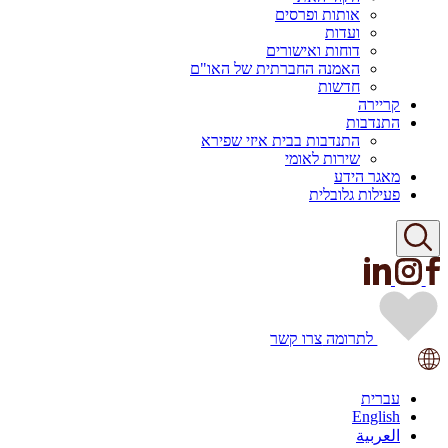
אותות ופרסים
ועדות
דוחות ואישורים
האמנה החברתית של האו"ם
חדשות
קריירה
התנדבות
התנדבות בבית איזי שפירא
שירות לאומי
מאגר הידע
פעילות גלובלית
לתרומה
צרו קשר
עברית
English
العربية