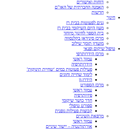
דוחות ואישורים
האמנה החברתית של האו"ם
חדשות
חינוך
גנים לפעוטות בבית רז
מעון היום השיקומי בבית רז
בית הספר לחינוך מיוחד
מרכז סינידאן בקלנסווה
מועדון תומך שילוב
טיפול שיקום ופנאי
מרכז הידרותרפי
עמוד ראשי
הידרותרפיה
פעילות פעוטות במים ‘שחיית תינוקות’
לימוד שחייה וחוגים
הידרו-זן
מרכז הספורט
עמוד ראשי
פיזיותרפיה
חדר כושר שיקומי
ספורט טיפולי
קבוצות פעילות גופנית
מרפאת השיניים
עמוד ראשי
אורתודנטיה – יישור שיניים