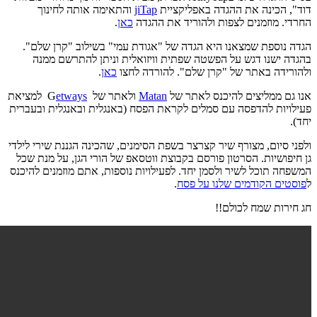
דוד", הכינה את ההגדה באפליקציית
jiTap
והתאימה אותה לחינוך
החרדי. מוזמנים לצפות ולהוריד את ההגדה
כאן
.
הגדה נוספת שמצאנו היא הגדה של "אגודת עמי" בשילוב "קרן שלם".
בהגדה ישנו דגש על הפשטה שפתית וויזואלית וניתן להתרשם ממנה
ולהורידה באתר של "קרן שלם". להורדה לחצו
כאן
.
אנו גם ממליצים להיכנס לאתר של
Matan
ולאתר של G
etways
למציאת
פעילויות להדפסה עם סמלים לקראת הפסח (באנגלית ובאנגלית ובעברית
יחד).
ולפני סיום, מצורף שיר קצרצר בשפת הסימנים, שהכינה הגננת שירי לילדי
גן חיפושיות. הסרטון פורסם בקבוצת ווטסאפ של הורי הגן, על מנת שכל
המשפחה תוכל לשיר ולסמן יחד. לפעילויות נוספות, אתם מוזמנים להיכנס
ל
פוסטים הקודמים שלנו על פסח
.
חג חירות שמח לכולם!!