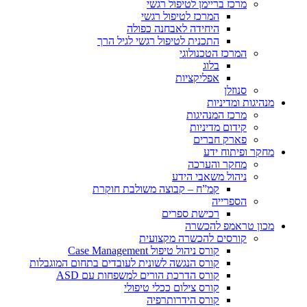
מרכז בריימן לטיפול רגשי
המרכז לטיפול רגשי
היחידה לאבחנה כפולה
התכנית לטיפול רגשי לגיל הרך
המרכז הטכנולוגי
בלוג
אפליקציות
סנוזלן
מנהיגות ומדיניות
מרכז המנהיגות
קידום מדיניות
פארק חברים
מחקר ופיתוח ידע
מחקר והערכה
ניהול משאבי הידע
קמ”ח – קבוצה משולבת חוקרת
הספרייה
רכישת ספרים
מכון טראמפ להכשרה
קורסים להכשרה מקצועית
קורס ניהול טיפול Case Management
קורס הנגשה לשונית לעובדים בתחום המוגבלות
קורס הדרכת הורים למשפחות עם ASD
קורס צילום ככלי טיפולי
קורס הידרותרפיה