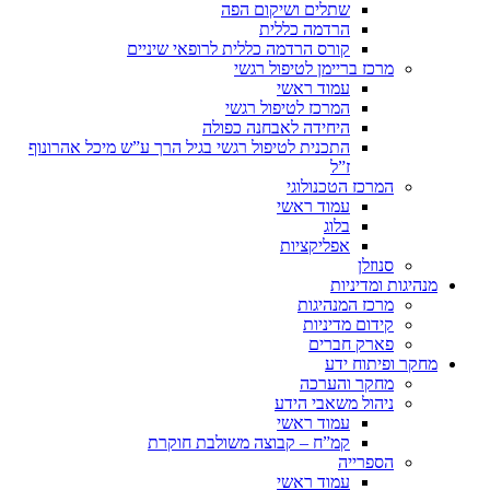
שתלים ושיקום הפה
הרדמה כללית
קורס הרדמה כללית לרופאי שיניים
מרכז בריימן לטיפול רגשי
עמוד ראשי
המרכז לטיפול רגשי
היחידה לאבחנה כפולה
התכנית לטיפול רגשי בגיל הרך ע”ש מיכל אהרונוף
ז”ל
המרכז הטכנולוגי
עמוד ראשי
בלוג
אפליקציות
סנוזלן
מנהיגות ומדיניות
מרכז המנהיגות
קידום מדיניות
פארק חברים
מחקר ופיתוח ידע
מחקר והערכה
ניהול משאבי הידע
עמוד ראשי
קמ”ח – קבוצה משולבת חוקרת
הספרייה
עמוד ראשי