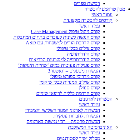
רכישת ספרים
מכון טראמפ להכשרה
עמוד ראשי
קורסים להכשרה מקצועית
עמוד ראשי
קורס ניהול טיפול Case Management
קורס הנגשה לשונית לעובדים בתחום המוגבלות
קורס הדרכת הורים למשפחות עם ASD
קורס צילום ככלי טיפולי
קורס הידרותרפיה
קורס הידרותרפיה למקצועות הבריאות
קורס פעילות פעוטות במים ‘שחיית תינוקות’
הכשרת מטפלים – וואטסו 3
קורס מדריכי ספורט טיפולי
קורס שילוב אמנויות ככלי שיקומי
קורס סנוזלן
קורס הרדמה כללית לרופאי שיניים
הכשרות לארגונים
עמוד ראשי
הכשרות לארגוני המגזר השלישי והציבורי
הכשרות לחברות עסקיות
הכשרה פרטנית – רכזי נגישות בארגונים
האוניברסיטה המשולבת
עמוד ראשי
מסלול ישיר לסטודנטים