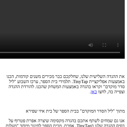
את ההגדה השלישית שלנו, שחלקכם כבר מכירים משנים קודמות, הכנו
באמצעות אפליקציית TinyTap. תלמידי בית הספר, ערכו השבוע "ליל
סדר מוקדם" וקראו בהגדה באמצעות המשחק שהכנו. להורדת ההגדה
וצפייה בה, לחצו
כאן
.
מתוך "ליל הסדר המוקדם" בבית הספר של בית איזי שפירא
אנו גם שמחים לשתף אתכם בהגדה מקסימה שיצרה אפרת פטרוף על
בסיס ההגדה שלנו בTinyTap. אפרת, מבית הספר לחינוך מיוחד "מעלות