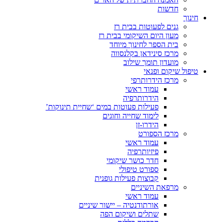
חדשות
חינוך
גנים לפעוטות בבית רז
מעון היום השיקומי בבית רז
בית הספר לחינוך מיוחד
מרכז סינידאן בקלנסווה
מועדון תומך שילוב
טיפול שיקום ופנאי
מרכז הידרותרפי
עמוד ראשי
הידרותרפיה
פעילות פעוטות במים ‘שחיית תינוקות’
לימוד שחייה וחוגים
הידרו-זן
מרכז הספורט
עמוד ראשי
פיזיותרפיה
חדר כושר שיקומי
ספורט טיפולי
קבוצות פעילות גופנית
מרפאת השיניים
עמוד ראשי
אורתודנטיה – יישור שיניים
שתלים ושיקום הפה