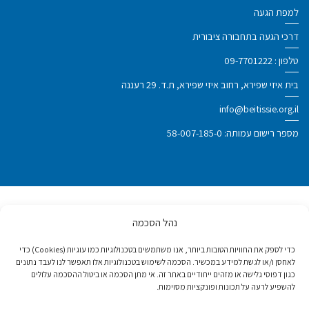
למפת הגעה
דרכי הגעה בתחבורה ציבורית
טלפון :
09-7701222
בית איזי שפירא, רחוב איזי שפירא, ת.ד. 29 רעננה
info@beitissie.org.il
מספר רישום עמותה: 58-007-185-0
נהל הסכמה
פרס ישראל לנעמי סטוצ'ינר על מפעל חיים
ותרומה לחברה 2020
כדי לספק את החוויות הטובות ביותר, אנו משתמשים בטכנולוגיות כמו עוגיות (Cookies) כדי
לאחסן ו/או לגשת למידע במכשיר. הסכמה לשימוש בטכנולוגיות אלו תאפשר לנו לעבד נתונים
כגון דפוסי גלישה או מזהים ייחודיים באתר זה. אי מתן הסכמה או ביטול ההסכמה עלולים
מעמד יועץ מיוחד במועצה הכלכלית
להשפיע לרעה על תכונות ופונקציות מסוימות.
והחברתית של האו"ם