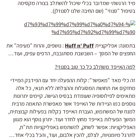
מיד הרגשתי שמדובר בכלי שיכול להשתלב בצורה מקסימה
בטיפול "סנוזי" (שם החיבה שלנו לסנוזלן).
בתמונה: אפליקציית
Huff n’ Puff
: נושפים, והרוח "מעיפה" את
החפצים של המסך – השבשבת מסתובבת, הדפים עפים, ועוד…
למה האייפד משתלב כל כך טוב בסנוזי?
זה כלי מאד "מאפשר": קלות ההפעלה יחד עם הפידבק המיידי
מחזקים את תחושת המסוגלות וההצלחה ללא תנאי, כל אלה
מתאימים לפילוסופיה שעומדת בבסיס הגישה. קיימים יתרונות
נוספים כמו הניידות של האייפד אשר מאפשרת התאמה מרבית
למנח של המשתמש, העברת האייפד בקלות בפעילות קבוצתית,
המשך הפעילות באייפד מחוץ לחדר ועוד. יתרון נוסף הוא מגוון
האפליקציות: אפשר לשחק, להשתמש באפליקציות תת"ח,
לתרגל מיומנויות, לצלם, להכין אלבום, ועוד, והכל בכלי אחד…