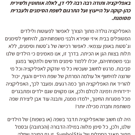
באפליקציה ותודה רבה רבה ללי דן, לאלה אוחוטין ולשירית
כהן-קוקה על הייעוץ ועל התרגום לשפת הסימנים ולעברית
מסומנת.
האפליקציה נולדה מתוך הצורך לאפשר לפעוטות ולילדים
המטופלים בבית איזי שפירא ולבני משפחותיהם, להיחשף לסימנים
וג'סטות באופן עצמאי. לאפשר רכישה של ג'סטות וסימנים, ללא
תלות בצוות הגן או הכיתה. בדרך זו, אנו מאמינים כי הילדים שלנו
ובני משפחתיהם, יוכלו ללמוד סימנים חדשים ולתקשר במגון
סביבות. מרגש לחשוב שעכשיו כל מי שזקוק לאפליקציה וכל מי
שרוצה להיחשף אל עולמה המרתק של שפת הידיים והגוף, יכול
להוריד את האפליקציה תוך כמה רגעים. ומעבר לכך, האפליקציה
ידידותית וזמינה לכולם ולכן, אנו מקווים שגם ילדים ומתבגרים
מכל מסגרות החינוך, ילמדו ממנה, ותבנה עוד אבן ליצירת שפה
משותפת וחברה מכילה יותר!
היה לנו חשוב שהאפליקציה תדבר בשפה (או בשפות) של הילדים
שלנו, ולכן, כל סימן מלווה במילה הדבורה (והכתובה) ובסמל
מתוך מאגר הסמלים של SymbolStix. זו גם הסיבה שחלק