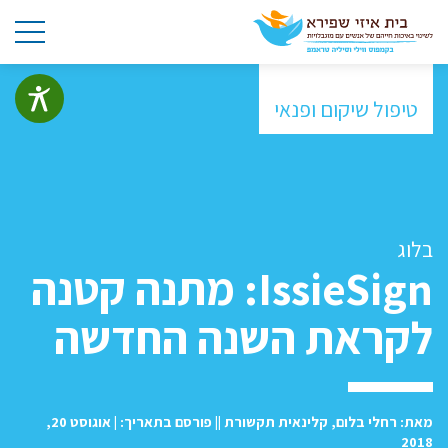
טיפול שיקום ופנאי
בלוג
IssieSign: מתנה קטנה
לקראת השנה החדשה
מאת: רחלי בלום, קלינאית תקשורת || פורסם בתאריך: | אוגוסט 20,
2018