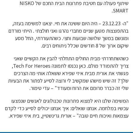
שיתוף פעולה עם חטיבת פתרונות הבית החכם של NISKO
SMART.
"ה- 23.12.23 – היה היום ששינה את חיי. יצאנו למשימה בעזה,
בהתפוצצות מטען שניים מחברי נהרגו ואני חולצתי . הייתי מורדם
ומונשם במשך שלושה שבועות וחצי. כשהתעוררתי, החל מסע
שיקום ארוך של 8 חודשים שכלל ניתוחים רבים.
כשהשתחררתי מבית החולים התחלתי להבין את הקשיים שאני
צריך להתמודד מולם. כאן נכנסו לתמונה Tech For Heroes,
פגשתי את אורית מבית איזי שפירא ששאלה אותי מה הצרכים
שלך? זה שיש מישהו שמקשיב לי ורוצה לסייע לפתור את הבעיות
שלי זה כברר מרומם את הרוח ומעודד" – עדי טימור.
המשימה שלנו היא למצוא פתרונות טכנולוגים לאנשים שנפצעו
עכשיו במלחמה. אנחנו שואלים: איך אנחנו יכולים לסייע כדי לקדם
עצמאות ואיכות חיים טובה" – אורית גרינשטיין, בית איזי שפירא.