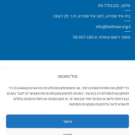
טלפון :
09-7701222
בית איזי שפירא, רחוב איזי שפירא, ת.ד. 29 רעננה
info@beitissie.org.il
מספר רישום עמותה: 58-007-185-0
נהל הסכמה
פרס ישראל לנעמי סטוצ'ינר על מפעל חיים
ותרומה לחברה 2020
כדי לספק את החוויות הטובות ביותר, אנו משתמשים בטכנולוגיות כמו עוגיות (Cookies) כדי
לאחסן ו/או לגשת למידע במכשיר. הסכמה לשימוש בטכנולוגיות אלו תאפשר לנו לעבד נתונים
כגון דפוסי גלישה או מזהים ייחודיים באתר זה. אי מתן הסכמה או ביטול ההסכמה עלולים
מעמד יועץ מיוחד במועצה הכלכלית
להשפיע לרעה על תכונות ופונקציות מסוימות.
והחברתית של האו"ם
אישור
אות "מידות" - העמותה האפקטיבית ביותר
בישראל
סירוב