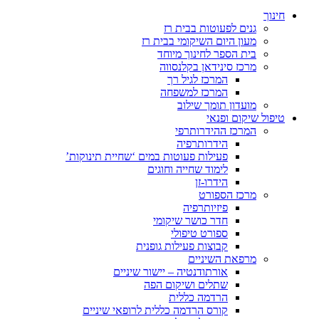
חינוך
גנים לפעוטות בבית רז
מעון היום השיקומי בבית רז
בית הספר לחינוך מיוחד
מרכז סינידאן בקלנסווה
המרכז לגיל רך
המרכז למשפחה
מועדון תומך שילוב
טיפול שיקום ופנאי
המרכז ההידרותרפי
הידרותרפיה
פעילות פעוטות במים ‘שחיית תינוקות’
לימוד שחייה וחוגים
הידרו-זן
מרכז הספורט
פיזיותרפיה
חדר כושר שיקומי
ספורט טיפולי
קבוצות פעילות גופנית
מרפאת השיניים
אורתודנטיה – יישור שיניים
שתלים ושיקום הפה
הרדמה כללית
קורס הרדמה כללית לרופאי שיניים