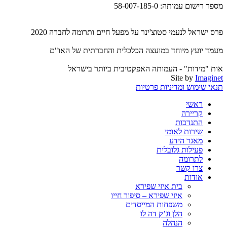
מספר רישום עמותה: 58-007-185-0
פרס ישראל לנעמי סטוצ'ינר על מפעל חיים ותרומה לחברה 2020
מעמד יועץ מיוחד במועצה הכלכלית והחברתית של האו"ם
אות "מידות" - העמותה האפקטיבית ביותר בישראל
Site by
Imaginet
תנאי שימוש ומדיניות פרטיות
ראשי
קריירה
התנדבות
שירות לאומי
מאגר הידע
פעילות גלובלית
לתרומה
צרו קשר
אודות
בית איזי שפירא
איזי שפירא – סיפור חייו
משפחות המייסדים
הלן וג’ק דה לו
הנהלה