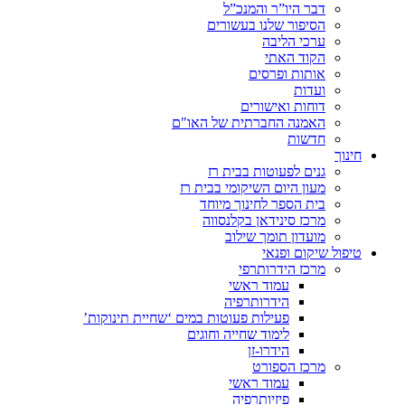
דבר היו”ר והמנכ”ל
הסיפור שלנו בעשורים
ערכי הליבה
הקוד האתי
אותות ופרסים
ועדות
דוחות ואישורים
האמנה החברתית של האו"ם
חדשות
חינוך
גנים לפעוטות בבית רז
מעון היום השיקומי בבית רז
בית הספר לחינוך מיוחד
מרכז סינידאן בקלנסווה
מועדון תומך שילוב
טיפול שיקום ופנאי
מרכז הידרותרפי
עמוד ראשי
הידרותרפיה
פעילות פעוטות במים ‘שחיית תינוקות’
לימוד שחייה וחוגים
הידרו-זן
מרכז הספורט
עמוד ראשי
פיזיותרפיה