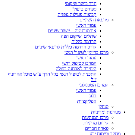
חדר כושר שיקומי
ספורט טיפולי
קבוצות פעילות גופנית
מרפאת השיניים
עמוד ראשי
אורתודנטיה – יישור שיניים
שתלים ושיקום הפה
הרדמה כללית
קורס הרדמה כללית לרופאי שיניים
מרכז בריימן לטיפול רגשי
עמוד ראשי
המרכז לטיפול רגשי
היחידה לאבחנה כפולה
התכנית לטיפול רגשי בגיל הרך ע”ש מיכל אהרונוף
ז”ל
המרכז הטכנולוגי
עמוד ראשי
בלוג
אפליקציות
סנוזלן
מנהיגות ומדיניות
מרכז המנהיגות
קידום מדיניות
פארק חברים
מחקר ופיתוח ידע