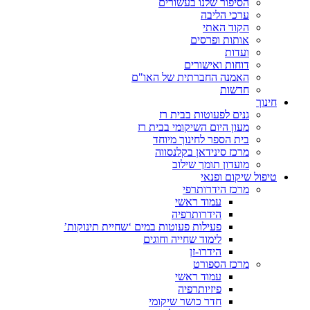
הסיפור שלנו בעשורים
ערכי הליבה
הקוד האתי
אותות ופרסים
ועדות
דוחות ואישורים
האמנה החברתית של האו"ם
חדשות
חינוך
גנים לפעוטות בבית רז
מעון היום השיקומי בבית רז
בית הספר לחינוך מיוחד
מרכז סינידאן בקלנסווה
מועדון תומך שילוב
טיפול שיקום ופנאי
מרכז הידרותרפי
עמוד ראשי
הידרותרפיה
פעילות פעוטות במים ‘שחיית תינוקות’
לימוד שחייה וחוגים
הידרו-זן
מרכז הספורט
עמוד ראשי
פיזיותרפיה
חדר כושר שיקומי