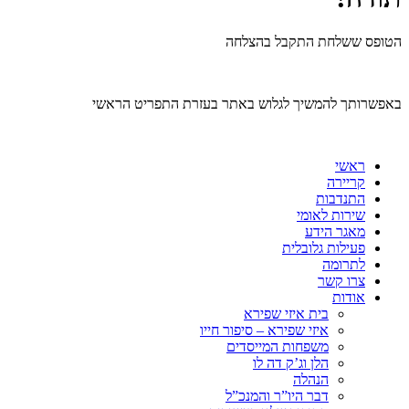
הטופס ששלחת התקבל בהצלחה
באפשרותך להמשיך לגלוש באתר בעזרת התפריט הראשי
ראשי
קריירה
התנדבות
שירות לאומי
מאגר הידע
פעילות גלובלית
לתרומה
צרו קשר
אודות
בית איזי שפירא
איזי שפירא – סיפור חייו
משפחות המייסדים
הלן וג’ק דה לו
הנהלה
דבר היו”ר והמנכ”ל