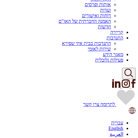
אותות ופרסים
ועדות
דוחות ואישורים
האמנה החברתית של האו"ם
חדשות
קריירה
התנדבות
התנדבות בבית איזי שפירא
שירות לאומי
מאגר הידע
פעילות גלובלית
לתרומה
צרו קשר
עברית
English
العربية