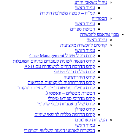
ניהול משאבי הידע
עמוד ראשי
קמ”ח – קבוצה משולבת חוקרת
הספרייה
עמוד ראשי
רכישת ספרים
מכון טראמפ להכשרה
עמוד ראשי
קורסים להכשרה מקצועית
עמוד ראשי
קורס ניהול טיפול Case Management
קורס הנגשה לשונית לעובדים בתחום המוגבלות
קורס הדרכת הורים למשפחות עם ASD
קורס צילום ככלי טיפולי
קורס הידרותרפיה
קורס הידרותרפיה למקצועות הבריאות
קורס פעילות פעוטות במים ‘שחיית תינוקות’
הכשרת מטפלים – וואטסו 3
קורס מדריכי ספורט טיפולי
קורס שילוב אמנויות ככלי שיקומי
קורס סנוזלן
קורס הרדמה כללית לרופאי שיניים
הכשרות לארגונים
עמוד ראשי
הכשרות לארגוני המגזר השלישי והציבורי