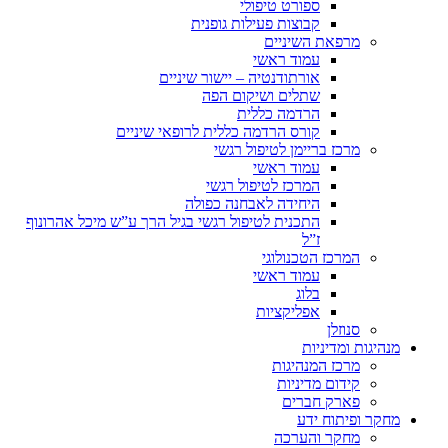
ספורט טיפולי
קבוצות פעילות גופנית
מרפאת השיניים
עמוד ראשי
אורתודנטיה – יישור שיניים
שתלים ושיקום הפה
הרדמה כללית
קורס הרדמה כללית לרופאי שיניים
מרכז בריימן לטיפול רגשי
עמוד ראשי
המרכז לטיפול רגשי
היחידה לאבחנה כפולה
התכנית לטיפול רגשי בגיל הרך ע”ש מיכל אהרונוף
ז”ל
המרכז הטכנולוגי
עמוד ראשי
בלוג
אפליקציות
סנוזלן
מנהיגות ומדיניות
מרכז המנהיגות
קידום מדיניות
פארק חברים
מחקר ופיתוח ידע
מחקר והערכה