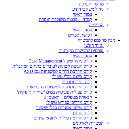
מחקר והערכה
ניהול משאבי הידע
עמוד ראשי
קמ”ח – קבוצה משולבת חוקרת
הספרייה
עמוד ראשי
רכישת ספרים
מכון טראמפ להכשרה
עמוד ראשי
קורסים להכשרה מקצועית
עמוד ראשי
קורס ניהול טיפול Case Management
קורס הנגשה לשונית לעובדים בתחום המוגבלות
קורס הדרכת הורים למשפחות עם ASD
קורס צילום ככלי טיפולי
קורס הידרותרפיה
קורס הידרותרפיה למקצועות הבריאות
קורס פעילות פעוטות במים ‘שחיית תינוקות’
הכשרת מטפלים – וואטסו 3
קורס מדריכי ספורט טיפולי
קורס שילוב אמנויות ככלי שיקומי
קורס סנוזלן
קורס הרדמה כללית לרופאי שיניים
הכשרות לארגונים
עמוד ראשי