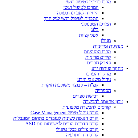
מרכז בריימן לטיפול רגשי
המרכז לטיפול רגשי
היחידה לאבחנה כפולה
התכנית לטיפול רגשי לגיל הרך
המרכז הטכנולוגי
בלוג
אפליקציות
סנוזלן
מנהיגות ומדיניות
מרכז המנהיגות
קידום מדיניות
פארק חברים
מחקר ופיתוח ידע
מחקר והערכה
ניהול משאבי הידע
קמ”ח – קבוצה משולבת חוקרת
הספרייה
רכישת ספרים
מכון טראמפ להכשרה
קורסים להכשרה מקצועית
קורס ניהול טיפול Case Management
קורס הנגשה לשונית לעובדים בתחום המוגבלות
קורס הדרכת הורים למשפחות עם ASD
קורס צילום ככלי טיפולי
קורס הידרותרפיה