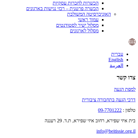
הכשרות לחברות עסקיות
הכשרה פרטנית – רכזי נגישות בארגונים
האוניברסיטה המשולבת
עמוד ראשי
מסלול ישיר לסטודנטים
מסלול לארגונים
עברית
English
العربية
צרו קשר
למפת הגעה
דרכי הגעה בתחבורה ציבורית
טלפון :
09-7701222
בית איזי שפירא, רחוב איזי שפירא, ת.ד. 29 רעננה
info@beitissie.org.il