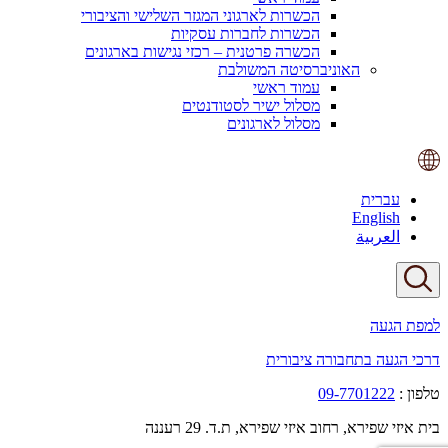
הכשרות לארגוני המגזר השלישי והציבורי
הכשרות לחברות עסקיות
הכשרה פרטנית – רכזי נגישות בארגונים
האוניברסיטה המשולבת
עמוד ראשי
מסלול ישיר לסטודנטים
מסלול לארגונים
עברית
English
العربية
למפת הגעה
דרכי הגעה בתחבורה ציבורית
טלפון :
09-7701222
בית איזי שפירא, רחוב איזי שפירא, ת.ד. 29 רעננה