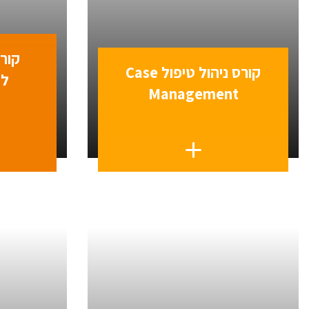
קור
קורס ניהול טיפול Case
לע
Management