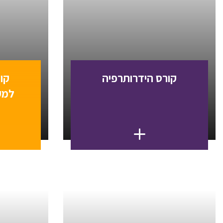
קורס הידרותרפיה
קו
למק