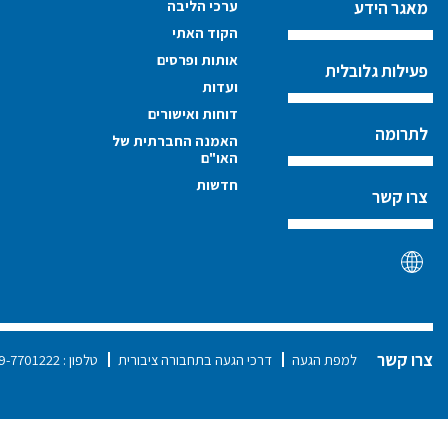
ערכי הליבה
מאגר הידע
הקוד האתי
אותות ופרסים
פעילות גלובלית
ועדות
דוחות ואישורים
לתרומה
האמנה החברתית של
האו"ם
חדשות
צרו קשר
צרו קשר
למפת הגעה
דרכי הגעה בתחבורה ציבורית
טלפון :
9-7701222