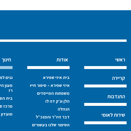
ראשי
אודות
חינוך
בית איזי שפירא
גנים לפ
קריירה
איזי שפירא – סיפור חייו
מעון הי
רז
משפחות המייסדים
התנדבות
בית הספ
הלן וג’ק דה לו
מרכז סי
הנהלה
מועדון 
שירות לאומי
דבר היו”ר והמנכ”ל
הסיפור שלנו בעשורים