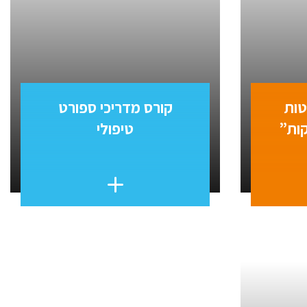
טות
קורס מדריכי ספורט
קות”
טיפולי