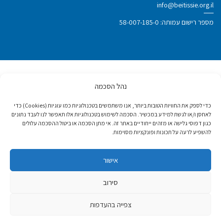
info@beitissie.org.il
מספר רישום עמותה: 58-007-185-0
נהל הסכמה
פרס ישראל לנעמי סטוצ'ינר על מפעל חיים
ותרומה לחברה 2020
כדי לספק את החוויות הטובות ביותר, אנו משתמשים בטכנולוגיות כמו עוגיות (Cookies) כדי
לאחסן ו/או לגשת למידע במכשיר. הסכמה לשימוש בטכנולוגיות אלו תאפשר לנו לעבד נתונים
כגון דפוסי גלישה או מזהים ייחודיים באתר זה. אי מתן הסכמה או ביטול ההסכמה עלולים
מעמד יועץ מיוחד במועצה הכלכלית
להשפיע לרעה על תכונות ופונקציות מסוימות.
והחברתית של האו"ם
אישור
אות "מידות" - העמותה האפקטיבית ביותר
בישראל
סירוב
צפייה בהעדפות
לפרטים נוספים
צרו איתנו קשר