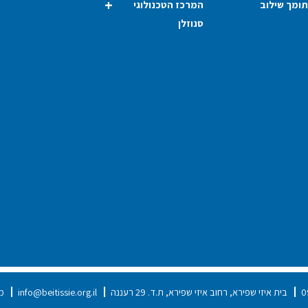
תומך שילוב
המרכז הטכנולוגי
סנוזלן
0
בית איזי שפירא, רחוב איזי שפירא, ת.ד. 29 רעננה
info@beitissie.org.il
מס