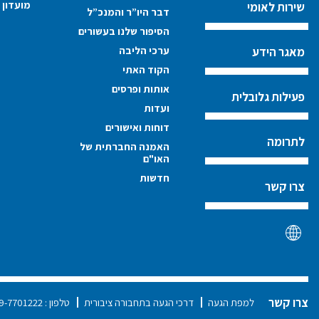
מועדון 
שירות לאומי
דבר היו”ר והמנכ”ל
הסיפור שלנו בעשורים
ערכי הליבה
מאגר הידע
הקוד האתי
אותות ופרסים
פעילות גלובלית
ועדות
דוחות ואישורים
לתרומה
האמנה החברתית של
האו"ם
חדשות
צרו קשר
צרו קשר
למפת הגעה
דרכי הגעה בתחבורה ציבורית
טלפון :
9-7701222