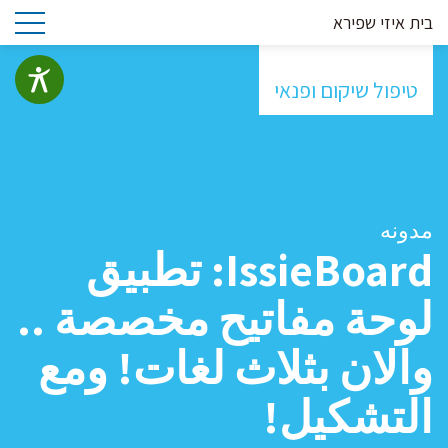
בית איזי שפירא
טיפול שיקום ופנאי
مدونه
IssieBoard: تطبيق
لوحة مفاتيح مخصصة ..
والان بثلاث لغات! ومع
التشكيل!