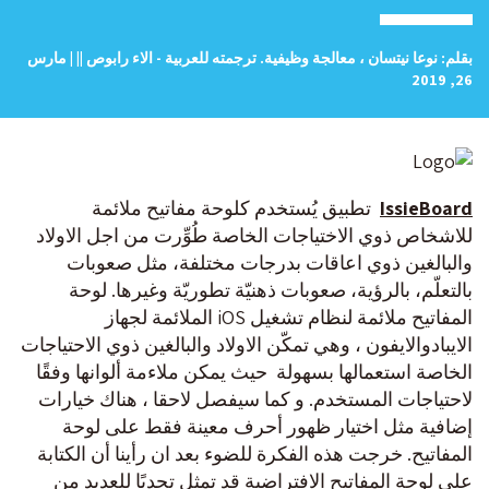
بقلم: نوعا نيتسان ، معالجة وظيفية. ترجمته للعربية - الاء رابوص || | مارس
26, 2019
IssieBoard
تطبيق يُستخدم كلوحة مفاتيح ملائمة
للاشخاص ذوي الاختياجات الخاصة طُوِّرت من اجل الاولاد
والبالغين ذوي اعاقات بدرجات مختلفة، مثل صعوبات
بالتعلّم، بالرؤية، صعوبات ذهنيّة تطوريّة وغيرها. لوحة
المفاتيح ملائمة لنظام تشغيل iOS الملائمة لجهاز
الايبادوالايفون ، وهي تمكّن الاولاد والبالغين ذوي الاحتياجات
الخاصة استعمالها بسهولة حيث يمكن ملاءمة ألوانها وفقًا
لاحتياجات المستخدم. و كما سيفصل لاحقا ، هناك خيارات
إضافية مثل اختيار ظهور أحرف معينة فقط على لوحة
المفاتيح. خرجت هذه الفكرة للضوء بعد ان رأينا أن الكتابة
على لوحة المفاتيح الافتراضية قد تمثل تحديًا للعديد من