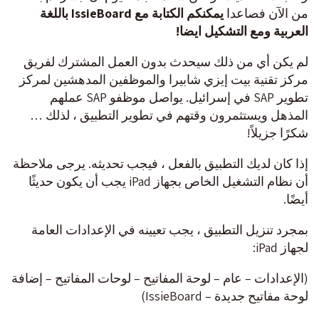
من الآن فصاعدا
يمكنكم الكتابة مع
IssieBoard
باللغة
العربية ومع التشكيل ايضا!
لم يكن أي من ذلك سيحدث بدون العمل المشترك لفريق
مركز تقنية بيت إيزي شابيرا والموظفين المدهشين لمركز
تطوير SAP في إسرائيل. يواصل موظفو SAP عملهم
المذهل ويستثمرون وقتهم في تطوير التطبيق ، لذلك …
شكرًا جزيلاً!
إذا كان لديك التطبيق بالفعل ، فيجب تحديثه. يرجى ملاحظة
أن نظام التشغيل الخاص بجهاز iPad يجب أن يكون حديثًا
أيضًا.
بمجرد تنزيل التطبيق ، يجب تعيينه في الإعدادات العامة
لجهاز iPad:
(الإعدادات – عام – لوحة المفاتيح – لوحات المفاتيح – إضافة
لوحة مفاتيح جديدة – IssieBoard)