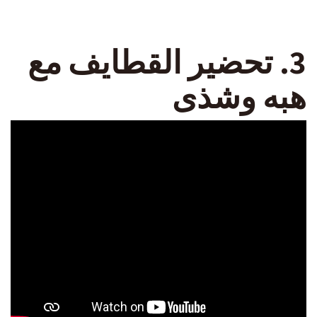
3. تحضير القطايف مع
هبه وشذى