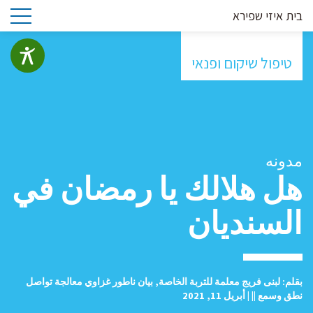
בית איזי שפירא
טיפול שיקום ופנאי
مدونه
هل هلالك يا رمضان في
السنديان
بقلم: لبنى فريج معلمة للتربة الخاصة, بيان ناطور غزاوي معالجة تواصل
نطق وسمع || | أبريل 11, 2021