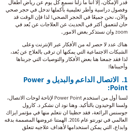
قدر الإمكان، إلا أننا ما زلنا نسمع كل يوم عن رياض أطفال
وفصول دراسية وأطر تعليمية بأكملها تدخل في حجر صحي
والآن، نحن جميعًا في الحجر الصحي! لذا فإن الوقت قد
حان لنتعمق أكثر في الحديث عن العلاجات عن بُعد في
zoom وان نستذكر بعض الامور..
هناك عدد لا حصر له من الأفكار عبر الإنترنت وعلى
الشبكات الاجتماعية التي يمكنها ان ترقى بالعلاج عن بُعد،
لذا فقد جمعنا هنا بعض الأفكار والتوصيات التي جربناها
وأحببناها!
1. الاتصال الداعم والبديل و Power
Point:
لسنا أول من استخدم Power Point لإتاحة لوحات الاتصال،
ولسنا الوحيدون بالتأكيد. وهنا نود ان نشكر د. كارول
جوسنس الرائعة، فقد حظينا ان نتعلم منها في مؤتمر ايزاك
العالمي في تورنتو عام 2016. الهمتنا عروضها المصممة بدقه
وابداع، التي يمكن استخدامها لأهداف علاجيه تتعلق