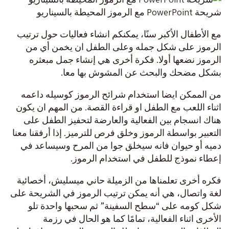
شريحة PowerPoint مع الرموز المحيطة بالسيناريو
مع الأطفال الأكبر سنًا، يمكنكم انشاء فعاليات حول ترتيب
الرموز على شكل جمله وعلى الطفل ان يخمن أي من
الرموز نضعها أولا. فكرة أخرى هي إنشاء جمل مبعثره
بشكل مضحك والبحث عن المشوش بها معا.
من الممكن ايضا استخدام شرائح الرموز كوسيله داعمه
اثناء اللعب مع الطفل او قراءة القصة. من المهم ان يكون
هناك انسجام بين الفعالية والعارضة لتحفيز الطفل على
التعبير بواسطة الرموز وخلق فرص للترميز. إذا أرفقنا معنا
دميه أو حيوان فانه سيخلق جوا من المرح وسيساعد في
إعطاء نموذج للطفل في استخدام الرموز.
فكره أخرى تعلمناها من الزميلة حاني ميسليش، أخصائية
لغة واتصال، هي أنه يمكن ترتيب الرموز في الشريحة على
شكل كومه على “سطح السفينة” ثم سحبها واحدة تلو
الأخرى اثناء الفعالية، تمامًا كما هو الحال في رزمة