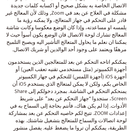
الاتصال الخاصة به بشكل صحيح أو اكسابه كلمات جديدة
مشكلة في العلاج عن بعد في Zoom, وذلك لأن المعالج غير
قادر على التحكم في جهاز المتعالج، ولا يمكنه رؤية ما
يلمسه او مساعدته، وإذا كان الوضع معكوسا وكانت شاشة
المعالج تشارك لوحة الاتصال فان الوضع يكون أسوأ حيث لا
يمكننا ان نعلم ما يحاول المتعالج التأشير اليه ويصبح التلميح
مرهقًا ويعتمد على وجود أحد الوالدين أو شريك الاتصال.
يمكنكم اتاحه التحكم عن بعد للمتعالجين الذين يستخدمون
أجهزة الكمبيوتر (مثل مستخدمي تقنيه تعقب العين) أو
أجهزة iOS (أجهزة اللمس) للتحكم في جهاز الكمبيوتر
الخاص بكم، ولكن لا يمكن لمتعالج الذي يستخدم iOS أن
يمنحكم التحكم في الشاشة. بمجرد دخولكم إلى Share
Screen، ستجدوا “جهاز التحكم عن بعد” على شريط
الأدوات. إذا لم يكن هناك، فأنتم بحاجة إلى السماح به في
إعدادات ZOOM. تتيح لكم خاصيه التحكم عن بعد بمشاركة
لوحة اتصالات والسماح للمتعالج بتشغيل شاشتك. بهذه
الطريقة، يمكنكم أن تروا ما يضغط عليه. يفصل منشور