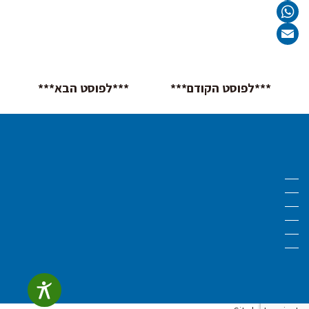
Twitter
WhatsApp
Email
تصفّح
***לפוסט הקודם***
***לפוסט הבא***
المقالات