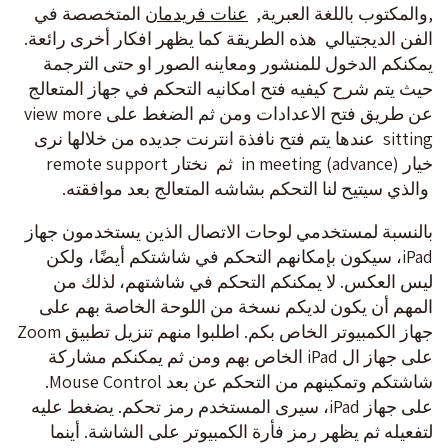
,والمكتوب باللغة العبرية,
عنات فريدمان
المتخصصة في
الفن الديجتيالي هذه الطريقة كما يظهر افكار أخرى رائعة.
يمكنكم الدخول للمنشور ومعاينه الصور او حتى الترجمة
حيث يتم شرح كيفيه فتح امكانيه التحكم في جهاز المتعالج
عن طريق فتح الاعدادات ومن ثم الضغط على view more
sitting عندها يتم فتح نافذة انترنت جديده من خلالها نرى
خيار in meeting (advance) ثم نختار remote support
والذي سيتيح لنا التحكم بشاشه المتعالج بعد موافقته.
بالنسبة لمستخدمي لوحات الاتصال الذين يستخدمون جهاز
iPad، سيكون بإمكانهم التحكم في شاشتكم أيضًا، ولكن
ليس العكس. لا يمكنكم التحكم في شاشتهم، لذلك من
المهم أن يكون لديكم نسخة من اللوحة الخاصة بهم على
جهاز الكمبيوتر الخاص بكم. اطلبوا منهم تنزيل تطبيق Zoom
على جهاز ال iPad الخاص بهم ومن ثم يمكنكم مشاركة
شاشتكم وتمكينهم من التحكم عن بعد Mouse Control.
على جهاز iPad، سيرى المستخدم رمز تحكم. يضغط عليه
لتفعيله ثم يظهر رمز فأرة الكمبيوتر على الشاشة. أينما