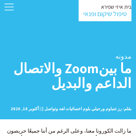
בית איזי שפירא
טיפול שיקום ופנאי
مدونه
ما بينZoom والاتصال
الداعم والبديل
بقلم: رز تننباوم ورحيلي بلوم اخصائيات لغه وتواصل || | أكتوبر 18, 2020
ما زالت الكورونا معنا، وعلى الرغم من أننا جميعًا حريصون