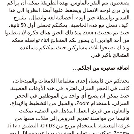
يضغطون يتم النقر بالماوس. بهذه الطريقة يمكنه ان يراكم
وان يرى لوحه الاتصال ويضغط عليها أيضا. انظروا الى هذا
الفيديو
بواسطة جين اودم أخصائية لغه واتصال، تشرح
كيف تعمل مع هذه الخاصية . يمكنكم تخطي أول 50 ثانية،
حيث تم تحديث Zoom منذ ذلك الحين هناك فكره لان تطلبوا
من أحد الوادين ان يصور لكم المتعالج اثناء تواصله معكم
وبذلك تصبحوا ثلاث مشاركين حيث يمكنكم مساعده
المتعالج بأكبر قدر.
اضافه صغيره من اجلكم…
نحدثكم عن فانيسا، إحدى معلماتنا اللامعات والمبدعات،
كانت في الحجر المنزلي لفتره. في هذه الأوقات العصيبة،
حيث يمكن ان يصبح أي واحد من الموظفين في الحجر
المنزلي. باستخدام Zoom، والقليل من التخطيط والإبداع،
والتعاون من فريق العمل المذهل في الصف، تمكنت
فانيسا من مواصلة تقديم الدروس إلى طلاب صفها من
غرفة المعيشة. باستخدام مزيج من GRID3، التطبيق Ji Tap
وZoom، تمكنت من تعليم الصف دروسا عديده خلال اليوم