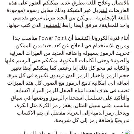
بالاتصال وعلاج اللغة بطرق عده. يمكنكم العثور على هذه
العارضات
للتنزيل
عبر الشبكة وذلك مقابل رسوم (موجودة
باللغة الإنجليزية … ولكن من الجيد تنزيل عرض تقديمي
واحد للمعاينة). مرفق أيضا رابط
للمنشور
الذي كتب حولها.
أثناء فترة الكورونا اكتشفنا أن Power Point مناسب جدا
ومريح للاستخدام في العلاج عن بُعد. حيث من الممكن
تحريك الرموز بسهولة وإضافة العديد من الميزات المرئية
والصوتية وحتى الكلمات المكتوبة. يمكنكم حتى الرسم عليها
والكتابة ثم محو كل ذلك إذا رغبتم. كما يمكنكم أيضًا تغيير
حجم الرمز واختيار الرمز الذي تريدون تكبيره في كل مرة،
اضافه الى امكانيه دمج الرموز مع الصور. كل هذه الميزات
تصب في هدف لفت انتباه الطفل للرمز المراد اكسابه
والتأكيد على تسلسل استخدام الرموز ووضعها في سياق
مناسب. على سبيل المثال، يقفز رمز الكرة مثل الكرة،
ويدخل رمز الدمية إلى العربة. مفضل ان يتم الاكساب
تدريجيًا بإضافة رمز إلى كل شريحة.