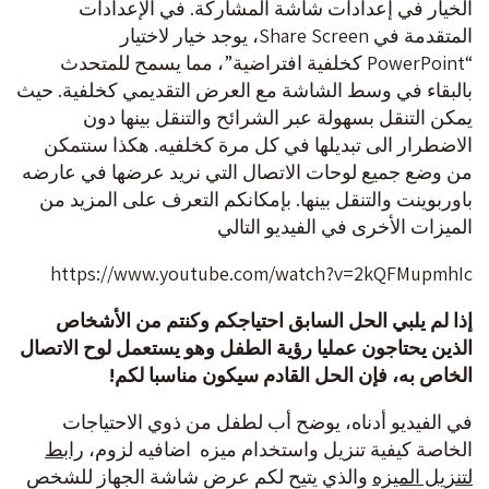
الخيار في إعدادات شاشة المشاركة. في الإعدادات
المتقدمة في Share Screen، يوجد خيار لاختيار
“PowerPoint كخلفية افتراضية”، مما يسمح للمتحدث
بالبقاء في وسط الشاشة مع العرض التقديمي كخلفية. حيث
يمكن التنقل بسهولة عبر الشرائح والتنقل بينها دون
الاضطرار الى تبديلها في كل مرة كخلفيه. هكذا سنتمكن
من وضع جميع لوحات الاتصال التي نريد عرضها في عارضه
باوربوينت والتنقل بينها. بإمكانكم التعرف على المزيد من
الميزات الأخرى في الفيديو التالي
https://www.youtube.com/watch?v=2kQFMupmhIc
إذا لم يلبي الحل السابق احتياجكم وكنتم من الأشخاص
الذين يحتاجون عمليا رؤية الطفل وهو يستعمل لوح الاتصال
الخاص به، فإن الحل القادم سيكون مناسبا لكم!
في الفيديو أدناه، يوضح أب لطفل من ذوي الاحتياجات
الخاصة كيفية تنزيل واستخدام ميزه اضافيه لزوم،
رابط
لتنزيل الميزه
والذي يتيح لكم عرض شاشة الجهاز للشخص