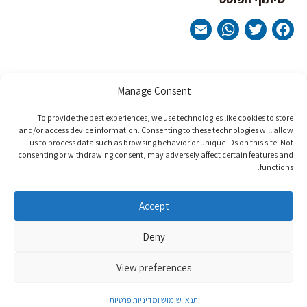
WhatsApp
Email
Twitter
Facebook
تصفّح
***לפוסט הקודם***
***לפוסט הבא***
Manage Consent
المقالات
To provide the best experiences, we use technologies like cookies to store
and/or access device information. Consenting to these technologies will allow
us to process data such as browsing behavior or unique IDs on this site. Not
consenting or withdrawing consent, may adversely affect certain features and
functions.
Accept
Deny
View preferences
תנאי שימוש ומדיניות פרטיות
Site by
Imaginet