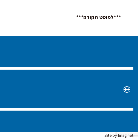
تصفّح
***לפוסט הקודם***
المقالات
Site by
Imaginet