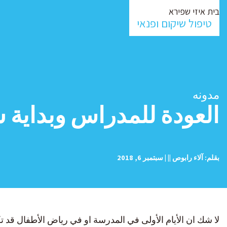
בית איזי שפירא
טיפול שיקום ופנאי
مدونه
العودة للمدراس وبداية 
بقلم: آلاء رابوص || | سبتمبر 6, 2018
لا شك ان الأيام الأولى في المدرسة او في رياض الأطفال قد 