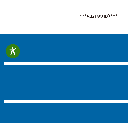
***לפוסט הבא***